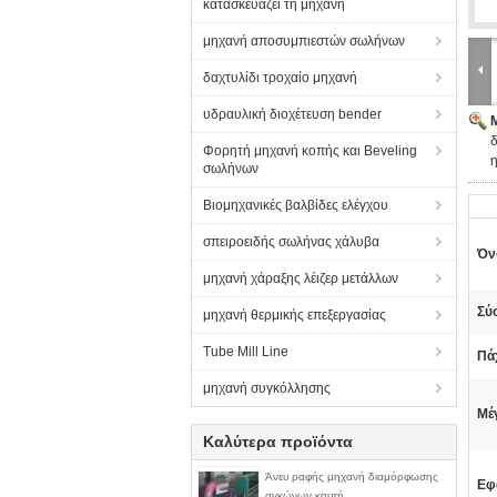
κατασκευάζει τη μηχανή
μηχανή αποσυμπιεστών σωλήνων
δαχτυλίδι τροχαίο μηχανή
υδραυλική διοχέτευση bender
Φορητή μηχανή κοπής και Beveling
η
σωλήνων
Βιομηχανικές βαλβίδες ελέγχου
σπειροειδής σωλήνας χάλυβα
Όν
μηχανή χάραξης λέιζερ μετάλλων
Σύ
μηχανή θερμικής επεξεργασίας
Tube Mill Line
Πά
μηχανή συγκόλλησης
Μέ
Καλύτερα προϊόντα
Άνευ ραφής μηχανή διαμόρφωσης
Εφ
αγκώνων καυτή