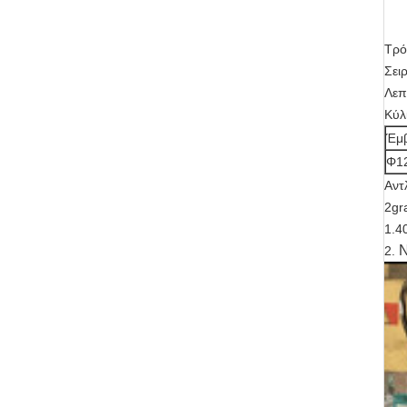
Τρό
Σει
Λεπ
Κύλ
Έμ
Φ1
Αντ
2gr
1.4
Ν
2.