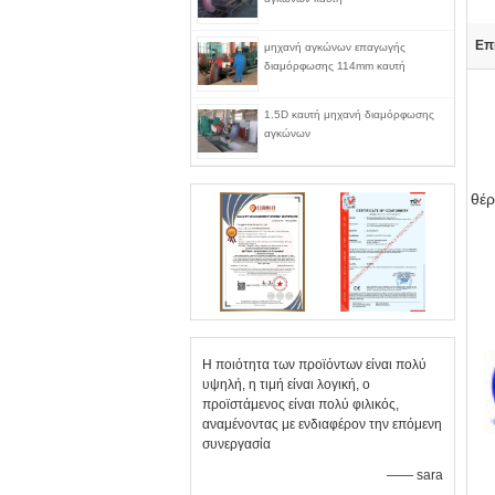
Επ
μηχανή αγκώνων επαγωγής
διαμόρφωσης 114mm καυτή
1.5D καυτή μηχανή διαμόρφωσης
αγκώνων
θέρ
Η ποιότητα των προϊόντων είναι πολύ
υψηλή, η τιμή είναι λογική, ο
προϊστάμενος είναι πολύ φιλικός,
αναμένοντας με ενδιαφέρον την επόμενη
συνεργασία
—— sara