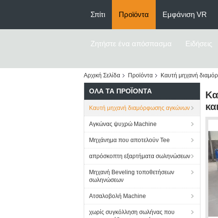
Σπίτι
Προϊόντα
Εμφάνιση VR
Ζητήστε ένα απόσπασμα
Ειδήσεις
Αρχική Σελίδα
Προϊόντα
Καυτή μηχανή διαμό
ΌΛΑ ΤΑ ΠΡΟΪΌΝΤΑ
Κα
κα
Καυτή μηχανή διαμόρφωσης αγκώνων
Αγκώνας ψυχρώ Machine
Μηχάνημα που αποτελούν Tee
απρόσκοπτη εξαρτήματα σωληνώσεων
Μηχανή Beveling τοποθετήσεων
σωληνώσεων
Ατσαλοβολή Machine
χωρίς συγκόλληση σωλήνας που