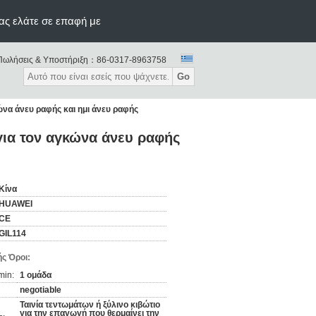
ας ελάτε σε επαφή με
Πωλήσεις & Υποστήριξη：
86-0317-8963758
Go
α άνευ ραφής και ημι άνευ ραφής
ια τον αγκώνα άνευ ραφής
Κίνα
HUAWEI
CE
GIL114
ς Όροι:
min:
1 ομάδα
negotiable
Ταινία τεντωμάτων ή ξύλινο κιβώτιο
για την επαγωγή που θερμαίνει την