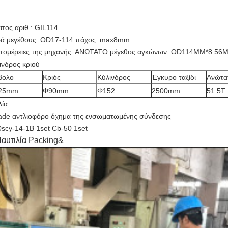
πος αριθ.: GIL114
ρά μεγέθους: OD17-114 πάχος: max8mm
τομέρειες της μηχανής: ΑΝΩΤΑΤΟ μέγεθος αγκώνων: OD114MM*8.56
ινδρος κριού
βολο
Κριός
Κύλινδρος
Έγκυρο ταξίδι
Ανώτα
25mm
Φ90mm
Φ152
2500mm
51.5T
λία:
ade αντλιοφόρο όχημα της ενσωματωμένης σύνδεσης
0scy-14-1B 1set Cb-50 1set
αυτιλία Packing&