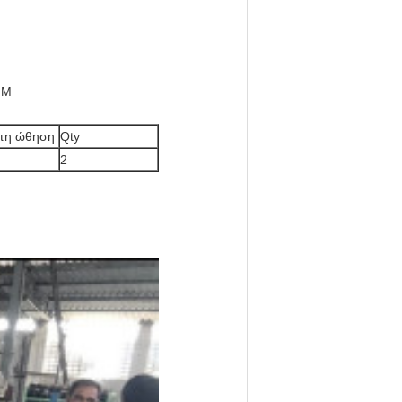
MM
τη ώθηση
Qty
2