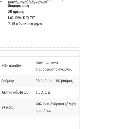
ς:
καυτή μηχανή αγκώνων
διαμόρφωση
25 ημέρες
L/C, D/A, D/P, T/T
:
7-15 σύνολο το μήνα
Καυτή μηχανή
λέξη κλειδί::
διαμόρφωσης αγκώνων
βαθμός:
90 βαθμός, 180 βαθμός
Ακτίνα κάμψεων:
1.5D, 1 Δ
Χάλυβας άνθρακα χάλυβα
Υλικό::
κραμάτων