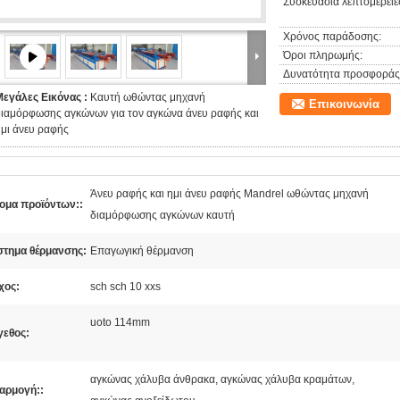
Συσκευασία λεπτομέρειε
Χρόνος παράδοσης:
Όροι πληρωμής:
Δυνατότητα προσφοράς
Μεγάλες Εικόνας :
Καυτή ωθώντας μηχανή
Επικοινωνία
διαμόρφωσης αγκώνων για τον αγκώνα άνευ ραφής και
μι άνευ ραφής
Άνευ ραφής και ημι άνευ ραφής Mandrel ωθώντας μηχανή
ομα προϊόντων::
διαμόρφωσης αγκώνων καυτή
στημα θέρμανσης:
Επαγωγική θέρμανση
χος:
sch sch 10 xxs
uoto 114mm
γεθος:
αγκώνας χάλυβα άνθρακα, αγκώνας χάλυβα κραμάτων,
αρμογή::