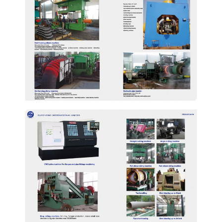
ΈΝΑ
ΑΠΌΣΠΑΣΜΑ
SITEMAP
PRIVACY
POLICY