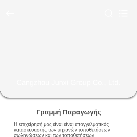
Co.,
Ltd..
All
Rights
Reserved.
Developed
by
ECER
ΣΠΊΤΙ
ΠΡΟΪΌΝΤΑ
ΕΜΦΆΝΙΣΗ
VR
Cangzhou Junxi Group Co., Ltd.
ΠΕΡΊΠΟΥ
ΕΜΕΊΣ
Γραμμή Παραγωγής
Η επιχείρησή μας είναι είναι επαγγελματικός
ΓΎΡΟΣ
κατασκευαστής των μηχανών τοποθετήσεων
σωληνώσεων και των τοποθετήσεων