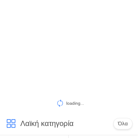
ΕΡΓΟΣΤΑΣΊΩΝ
ΠΟΙΟΤΙΚΌΣ
ΈΛΕΓΧΟΣ
ΜΑΣ
ΕΛΆΤΕ
ΣΕ
ΕΠΑΦΉ
ΜΕ
loading...
ΕΙΔΉΣΕΙΣ
Λαϊκή κατηγορία
Όλα
ΖΗΤΉΣΤΕ