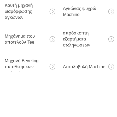
ΈΝΑ
Καυτή μηχανή
Αγκώνας ψυχρώ
ΑΠΌΣΠΑΣΜΑ
διαμόρφωσης
Machine
αγκώνων
SITEMAP
απρόσκοπτη
Μηχάνημα που
εξαρτήματα
αποτελούν Tee
PRIVACY
σωληνώσεων
POLICY
Μηχανή Beveling
τοποθετήσεων
Ατσαλοβολή Machine
σωληνώσεων
χωρίς συγκόλληση
μηχανή
σωλήνας που
αποσυμπιεστών
κατασκευάζει τη
σωλήνων
μηχανή