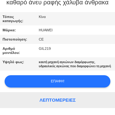
ΕΡΓΟΣΤΑΣΊΩΝ
καθαρό άνευ ραφής χάλυβα άνθρακα
ΠΟΙΟΤΙΚΌΣ
Τόπος
Κίνα
καταγωγής:
ΈΛΕΓΧΟΣ
Μάρκα:
HUAWEI
Πιστοποίηση:
CE
ΜΑΣ
Αριθμό
GIL219
ΕΛΆΤΕ
μοντέλου:
ΣΕ
Υψηλό φως:
,
καυτή μηχανή αγκώνων διαμόρφωσης
ΕΠΑΦΉ
υδραυλικός αγκώνας που διαμορφώνει τη μηχανή
ΜΕ
ΕΠΑΦΉ!
ΕΙΔΉΣΕΙΣ
ΛΕΠΤΟΜΈΡΕΙΕΣ
ΖΗΤΉΣΤΕ