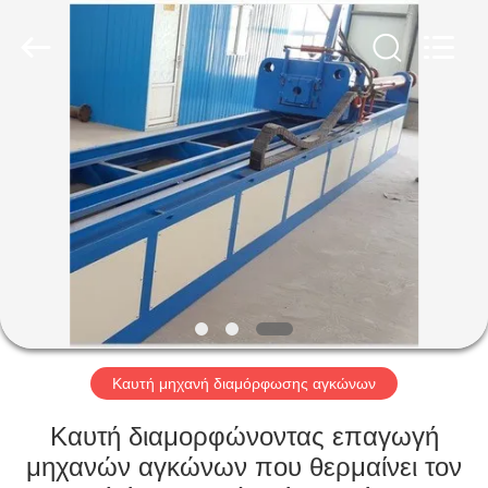
Co.,
Ltd..
All
Rights
Reserved.
Developed
by
ECER
ΣΠΊΤΙ
ΠΡΟΪΌΝΤΑ
ΕΜΦΆΝΙΣΗ
VR
ΠΕΡΊΠΟΥ
ΕΜΕΊΣ
Καυτή μηχανή διαμόρφωσης αγκώνων
Καυτή διαμορφώνοντας επαγωγή
ΓΎΡΟΣ
μηχανών αγκώνων που θερμαίνει τον