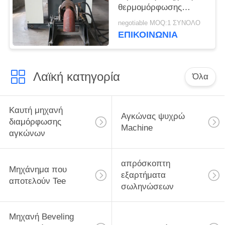
θερμομόρφωσης
αγκώνα
negotiable MOQ:1 ΣΥΝΟΛΟ
ΕΠΙΚΟΙΝΩΝΙΑ
Λαϊκή κατηγορία
Όλα
Καυτή μηχανή
Αγκώνας ψυχρώ
διαμόρφωσης
Machine
αγκώνων
απρόσκοπτη
Μηχάνημα που
εξαρτήματα
αποτελούν Tee
σωληνώσεων
Μηχανή Beveling