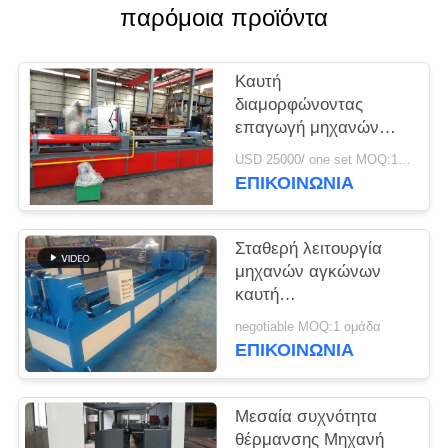
ΈΝΑ
παρόμοια προϊόντα
ΑΠΌΣΠΑΣΜΑ
Καυτή
SITEMAP
διαμορφώνοντας
επαγωγή μηχανών
αγκώνων που
PRIVACY
USD 25000/ one set MOQ:1 ομάδα
θερμαίνει την καυτή
ΕΠΙΚΟΙΝΩΝΙΑ
POLICY
μηχανή αγκώνων
χάλυβα κραμάτων
χάλυβα άνθρακα
Σταθερή λειτουργία
διαμόρφωσης
μηχανών αγκώνων
καυτή
διαμορφώνοντας για
negotiable MOQ:1 ομάδα
τη μακροχρόνια ακτίνα
ΕΠΙΚΟΙΝΩΝΙΑ
& το σύντομο αγκώνα
ακτίνας
Μεσαία συχνότητα
θέρμανσης Μηχανή