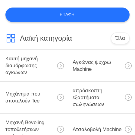
ΈΝΑ
ΑΠΌΣΠΑΣΜΑ
ΕΠΑΦΉ!
32
SITEMAP
Μηχανή Beveling
Λαϊκή κατηγορία
Όλα
τοποθετήσεων
PRIVACY
σωληνώσεων
Καυτή μηχανή
POLICY
Αγκώνας ψυχρώ
διαμόρφωσης
Machine
αγκώνων
21
απρόσκοπτη
Μηχάνημα που
Ατσαλοβολή
εξαρτήματα
αποτελούν Tee
σωληνώσεων
Machine
Μηχανή Beveling
τοποθετήσεων
Ατσαλοβολή Machine