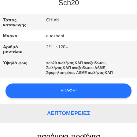
ΕΡΓΟΣΤΑΣΊΩΝ
Sch20
ΠΟΙΟΤΙΚΌΣ
Τόπος
CHIAN
καταγωγής:
ΈΛΕΓΧΟΣ
Μάρκα:
guozhonf
Αριθμό
2/1 ' ~120»
ΜΑΣ
μοντέλου:
ΕΛΆΤΕ
Υψηλό φως:
,
sch20 σωλήνας ΚΑΠ ανοξείδωτου
,
Σωλήνας ΚΑΠ ανοξείδωτου ASME
ΣΕ
Σφυρηλατημένος ASME σωλήνας ΚΑΠ
ΕΠΑΦΉ
ΜΕ
ΕΠΑΦΉ!
ΕΙΔΉΣΕΙΣ
ΛΕΠΤΟΜΈΡΕΙΕΣ
ΖΗΤΉΣΤΕ
παρόμοια προϊόντα