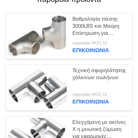
ΈΝΑ
ΑΠΌΣΠΑΣΜΑ
Βαθμολογία πίεσης
3000LBS και Μαύρη
SITEMAP
Επίστρωση για
Εφαρμογές Υψηλής
negotiable MOQ:10
Πίεσης Μειωτικό Ίσο Τ
PRIVACY
ΕΠΙΚΟΙΝΩΝΙΑ
POLICY
Τεχνική σφυρηλάτησης
χάλκινων σωλήνων
negotiable MOQ:10
ΕΠΙΚΟΙΝΩΝΙΑ
Ελεγχόμενη με ακτίνες
Χ η μειωτική ζύμωση
για εφαρμογές