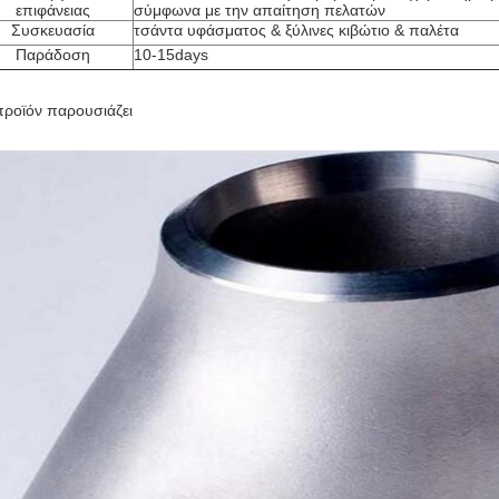
επιφάνειας
σύμφωνα με την απαίτηση πελατών
Συσκευασία
τσάντα υφάσματος & ξύλινες κιβώτιο & παλέτα
Παράδοση
10-15days
προϊόν παρουσιάζει