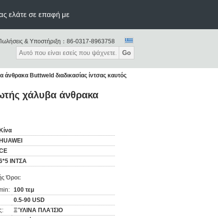
ας ελάτε σε επαφή με
Πωλήσεις & Υποστήριξη：
86-0317-8963758
Go
άνθρακα Buttweld διαδικασίας ίντσας καυτός
ωτής χάλυβα άνθρακα
Κίνα
HUAWEI
CE
6*5 ΙΝΤΣΑ
ς Όροι:
min:
100 τεμ
0.5-90 USD
ς:
ΞΎΛΙΝΑ ΠΛΑΊΣΙΟ