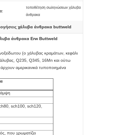
τοποθέτηση σωληνώσεων χάλυβα
α:
άνθρακα
ογήσεις χάλυβα άνθρακα buttweld
άλυβα άνθρακα Erw Buttweld
ανοξείδωτου (ο χάλυβας κραμάτων, κεφάλι
 χάλυβας, Q235, Q345, 16Mn και ούτω
πάρχουν αμερικανικά τυποποιημένα
κα
κάμψη
ch80, sch100, sch120,
ός, που χρωματίζει