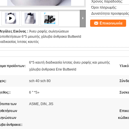
Χρόνος παράδοσης:
Όροι πληρωμής:
Δυνατότητα προσφοράς
Επικοινωνία
Μεγάλες Εικόνας :
Άνευ ραφής σωληνώσεων
οποθετήσεων 6*5 μειωτής χάλυβα άνθρακα Buttweld
ιαδικασίας ίντσας καυτός
6*5 καυτή διαδικασία ίντσας άνευ ραφής και μειωτής
ομα προϊόντων:
Υλικό
χάλυβα άνθρακα Erw Buttweld
χος:
sch 40 sch 80
Σύνδε
γεθος::
6 " *5»
Συσκε
ότυπα των
ASME, DIN, JIS
οθετήσεων
Επικ
ληνώσεων
κώδικα
υβα άνθρακα::