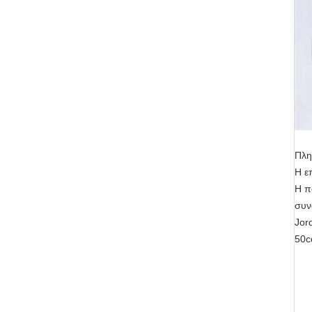
Πλη
Η ε
Η π
συν
Jor
50c