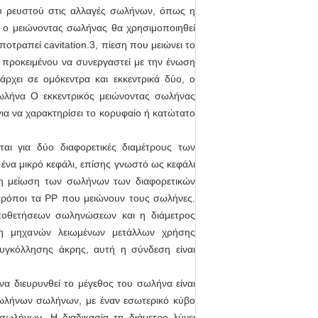
υ ρευστού στις αλλαγές σωλήνων, όπως η
 ο μειώνοντας σωλήνας θα χρησιμοποιηθεί
οτραπεί cavitation.3, πίεση που μειώνει το
 προκειμένου να συνεργαστεί με την ένωση
ρχει σε ομόκεντρα και εκκεντρικά δύο, ο
σωλήνα Ο εκκεντρικός μειώνοντας σωλήνας
για να χαρακτηρίσει το κορυφαίο ή κατώτατο
αι για δύο διαφορετικές διαμέτρους των
 ένα μικρό κεφάλι, επίσης γνωστό ως κεφάλι
 τη μείωση των σωλήνων των διαφορετικών
τρόποι τα PP που μειώνουν τους σωλήνες.
ποθετήσεων σωληνώσεων και η διάμετρος
ση μηχανών λειωμένων μετάλλων χρήσης
γκόλλησης άκρης, αυτή η σύνδεση είναι
α διευρυνθεί το μέγεθος του σωλήνα είναι
σωλήνων σωλήνων, με έναν εσωτερικό κύβο
σωλήνων. Η διαδικασία τη διάμετρο λύνει