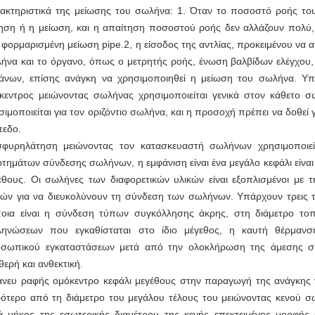
ακτηριστικά της μείωσης του σωλήνα: 1. Όταν το ποσοστό ροής το
ηση ή η μείωση, και η απαίτηση ποσοστού ροής δεν αλλάζουν πολύ,
 φορμαρισμένη μείωση pipe.2, η είσοδος της αντλίας, προκειμένου να απ
ήνα και το όργανο, όπως ο μετρητής ροής, ένωση βαλβίδων ελέγχου,
άνων, επίσης ανάγκη να χρησιμοποιηθεί η μείωση του σωλήνα. Υπά
κεντρος μειώνοντας σωλήνας χρησιμοποιείται γενικά στον κάθετο 
σιμοποιείται για τον οριζόντιο σωλήνα, και η προσοχή πρέπει να δοθεί 
πεδο.
φυρηλάτηση μειώνοντας τον κατασκευαστή σωλήνων χρησιμοποιείτ
ρτημάτων σύνδεσης σωλήνων, η εμφάνιση είναι ένα μεγάλο κεφάλι είναι
έθους. Οι σωλήνες των διαφορετικών υλικών είναι εξοπλισμένοι με
κών για να διευκολύνουν τη σύνδεση των σωλήνων. Υπάρχουν τρεις 
οια είναι η σύνδεση τύπων συγκόλλησης άκρης, στη διάμετρο το
ηνώσεων που εγκαθίσταται στο ίδιο μέγεθος, η καυτή θέρμαν
σωπικού εγκαταστάσεων μετά από την ολοκλήρωση της άμεσης συ
θερή και ανθεκτική.
άνευ ραφής ομόκεντρο κεφάλι μεγέθους στην παραγωγή της ανάγκης ν
ρότερο από τη διάμετρο του μεγάλου τέλους του μειώνοντας κενού 
ά μήκος της εσωτερικής διαμέτρου της κενής επεκτειμένος μορφής 