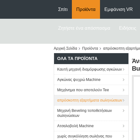
Σπίτι
Προϊόντα
Εμφάνιση VR
Ζητήστε ένα απόσπασμα
Ειδήσεις
Αρχική Σελίδα
Προϊόντα
απρόσκοπτη εξαρτήμ
ΌΛΑ ΤΑ ΠΡΟΪΌΝΤΑ
Άν
Bu
Καυτή μηχανή διαμόρφωσης αγκώνων
Αγκώνας ψυχρώ Machine
Μηχάνημα που αποτελούν Tee
απρόσκοπτη εξαρτήματα σωληνώσεων
Μηχανή Beveling τοποθετήσεων
σωληνώσεων
Ατσαλοβολή Machine
χωρίς συγκόλληση σωλήνας που