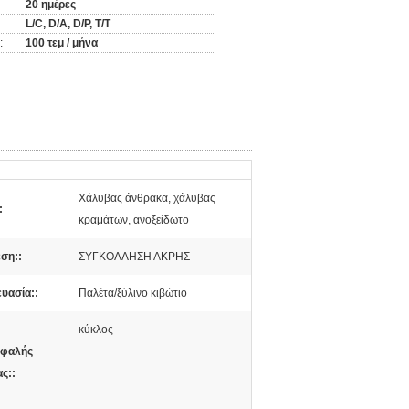
20 ημέρες
L/C, D/A, D/P, T/T
:
100 τεμ / μήνα
Χάλυβας άνθρακα, χάλυβας
:
κραμάτων, ανοξείδωτο
ση::
ΣΥΓΚΟΛΛΗΣΗ ΑΚΡΗΣ
υασία::
Παλέτα/ξύλινο κιβώτιο
κύκλος
εφαλής
ς::