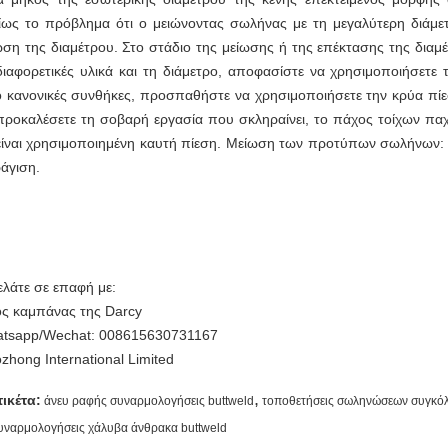
ίως το πρόβλημα ότι ο μειώνοντας σωλήνας με τη μεγαλύτερη διάμετ
ωση της διαμέτρου. Στο στάδιο της μείωσης ή της επέκτασης της δια
διαφορετικές υλικά και τη διάμετρο, αποφασίστε να χρησιμοποιήσετε
 κανονικές συνθήκες, προσπαθήστε να χρησιμοποιήσετε την κρύα πίεσ
προκαλέσετε τη σοβαρή εργασία που σκληραίνει, το πάχος τοίχων πα
είναι χρησιμοποιημένη καυτή πίεση. Μείωση των προτύπων σωλήνων:
άγιση.
ελάτε σε επαφή με:
ς καμπάνας της Darcy
tsapp/Wechat: 008615630731167
zhong International Limited
,
τικέτα:
άνευ ραφής συναρμολογήσεις buttweld
τοποθετήσεις σωληνώσεων συγκό
υναρμολογήσεις χάλυβα άνθρακα buttweld