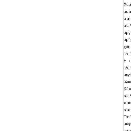
Χαρ
αύξ
στη
σωλ
οργ
ομό
χρη
επί
Η σ
εξα
μεγ
υλι
Κάπ
σωλ
προ
στα
Το 
μικ
κατ