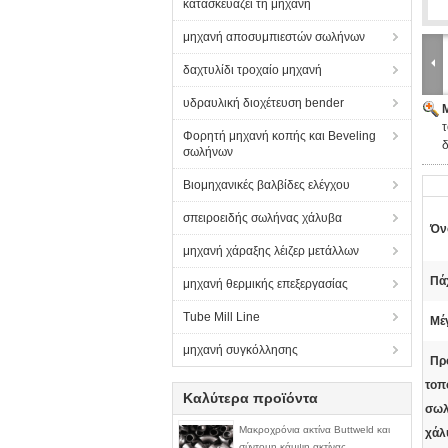
κατασκευάζει τη μηχανή
μηχανή αποσυμπιεστών σωλήνων
δαχτυλίδι τροχαίο μηχανή
υδραυλική διοχέτευση bender
τ
Φορητή μηχανή κοπής και Beveling
δ
σωλήνων
Βιομηχανικές βαλβίδες ελέγχου
σπειροειδής σωλήνας χάλυβα
Όν
μηχανή χάραξης λέιζερ μετάλλων
Πά
μηχανή θερμικής επεξεργασίας
Tube Mill Line
Μέ
μηχανή συγκόλλησης
Πρ
τοπ
Καλύτερα προϊόντα
σω
Μακροχρόνια ακτίνα Buttweld και
χάλ
σύντομη κάμψη ακτίνας