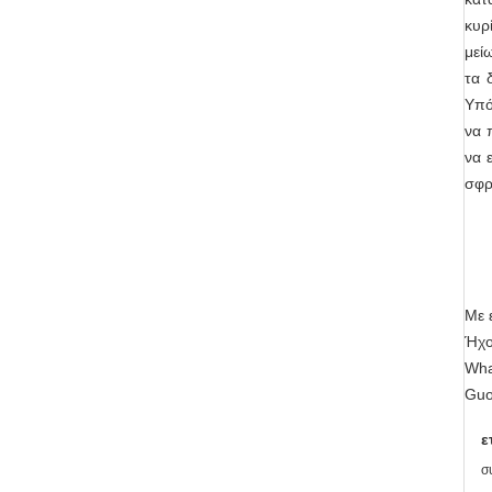
κυρ
μεί
τα 
Υπό
να 
να 
σφρ
Με 
Ήχο
Wha
Guo
ε
σ