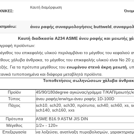
Καυτή διαμόρφωση
ΧΝΙΚΕΣ:
Όνομ
άνευ ραφής συναρμολογήσεις buttweld
συναρμολ
ισημαίνω:
,
Καυτή διαδικασία A234 ASME άνευ ραφής και μειωτής χ
ιγραφή προϊόντων:
μέγεθος του επικεφαλής υλικού περιλαμβάνει το μέγεθος του κεφαλιού 
έθους χάλυβα άνθρακα, το μέγεθος του επικεφαλής υλικού είναι Νο 20
εξής. Για τα πρότυπα μεγέθους του
ενωμένου στενά άκρη μειωτή
, υ
τανικά τυποποιημένα και διάφορα μεταβλητά προϊόντα.
Τοποθετήσεις σωληνώσεων χάλυβα άνθρα
Προϊόν
45/90/180degree αγκώνας/γράμμα Τ/ΚΑΠ/μειωτής/
Τύπος
άνευ ραφής/erw/ημι-άνευ ραφής 1D-100D
Πάχος
sch10, sch20, sch30, πρότυπα, sch40, sch60, xs, s
sch140, sch160, xxs
Πρότυπα
ASME B16.9 ASTM JIS DIN
Μέγεθος
1/2» - 120»
Επεξεργασία
να λοξεύσει, ανατίναξη πυροβολισμών, χαρακτηρισμ