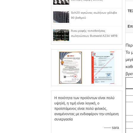
ΤΕ
Sch20 αγκώνας σωλήνων χάλυβα
90 βαθμού
Επ
Άνευ ραφής τοποθετήσεις
σωληνώσεων Buttweld A234 WPB
Περ
Το 
μεγ
καθ
βρε
Η ποιότητα των προϊόντων είναι πολύ
υψηλή, η τιμή είναι λογική, ο
προϊστάμενος είναι πολύ φιλικός,
αναμένοντας με ενδιαφέρον την επόμενη
συνεργασία
—— sara