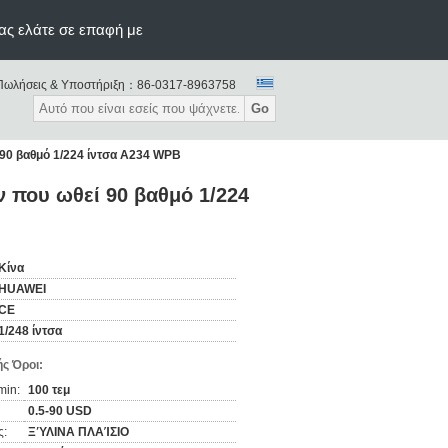
ας ελάτε σε επαφή με
Πωλήσεις & Υποστήριξη：
86-0317-8963758
Go
0 βαθμό 1/224 ίντσα A234 WPB
που ωθεί 90 βαθμό 1/224
Κίνα
HUAWEI
CE
1/248 ίντσα
ς Όροι:
min:
100 τεμ
0.5-90 USD
ς:
ΞΎΛΙΝΑ ΠΛΑΊΣΙΟ