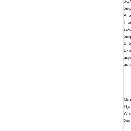
σωλ
διά
Α. 
Η δ
τέλ
δια
Β. 
Εκτ
μεγ
μορ
Με 
Ήχο
Wha
Guo