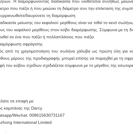
ήνων. Η διαμορφώνοντας διαδικασία που υιοθετείται συνήθως μειώνει 
μετρο που πιέζει ή που μειώνει τη διάμετρο συν την επέκταση της συμπ
συρρικνωθείτε/διευρύνετε τη διαμόρφωση
ιαδικασία μείωσης του κεφαλιού μεγέθους είναι να τεθεί το κενό σωλήνω
ους του κεφαλιού μεγέθους στον κύβο διαμόρφωσης. Σύμφωνα με τη δι
ιρεθεί σε ένα που πιέζει ή πολλαπλάσιος που πιέζει.
διαμόρφωση σφράγισης
ός από τη χρησιμοποίηση του σωλήνα χάλυβα ως πρώτη ύλη για να 
έθους μέρους της προδιαγραφής μπορεί επίσης να παραχθεί με τη σφρά
φή του κύβου σχεδίων σχεδιάζεται σύμφωνα με το μέγεθος της εσωτερικ
ελάτε σε επαφή με:
ς καμπάνας της Darcy
tsapp/Wechat: 008615630731167
zhong International Limited