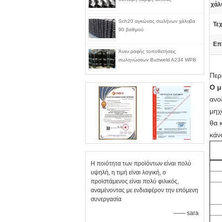
χάλ
Sch20 αγκώνας σωλήνων χάλυβα
Τεχ
90 βαθμού
Επ
Άνευ ραφής τοποθετήσεις
σωληνώσεων Buttweld A234 WPB
Περ
Ο μ
ανο
μηχ
θα 
κάν
Η ποιότητα των προϊόντων είναι πολύ
υψηλή, η τιμή είναι λογική, ο
προϊστάμενος είναι πολύ φιλικός,
αναμένοντας με ενδιαφέρον την επόμενη
συνεργασία
—— sara