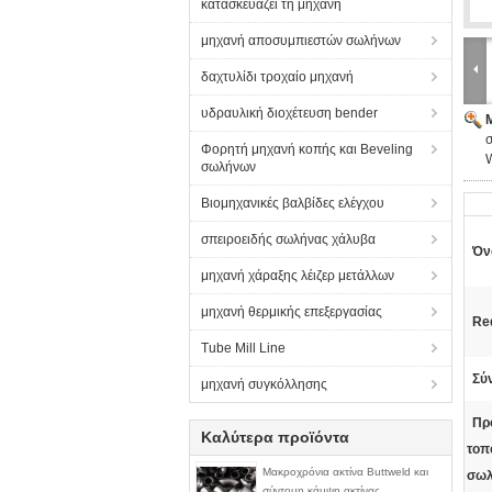
κατασκευάζει τη μηχανή
μηχανή αποσυμπιεστών σωλήνων
δαχτυλίδι τροχαίο μηχανή
υδραυλική διοχέτευση bender
Φορητή μηχανή κοπής και Beveling
σωλήνων
Βιομηχανικές βαλβίδες ελέγχου
σπειροειδής σωλήνας χάλυβα
Όν
μηχανή χάραξης λέιζερ μετάλλων
μηχανή θερμικής επεξεργασίας
Re
Tube Mill Line
Σύ
μηχανή συγκόλλησης
Πρ
Καλύτερα προϊόντα
τοπ
Μακροχρόνια ακτίνα Buttweld και
σω
σύντομη κάμψη ακτίνας