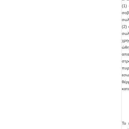
(1)
σοβ
σωλ
(2)
σωλ
χρη
ώθη
απα
στρ
πυρ
εσω
θέρ
κατ
Το 