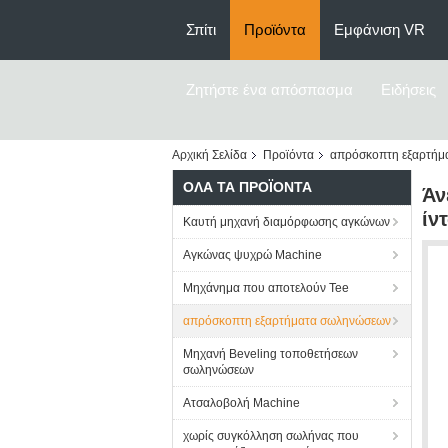
Σπίτι
Προϊόντα
Εμφάνιση VR
Ζητήστε ένα απόσπασμα
Ειδήσεις
Αρχική Σελίδα
Προϊόντα
απρόσκοπτη εξαρτήμ
ΌΛΑ ΤΑ ΠΡΟΪΌΝΤΑ
Άν
ίν
Καυτή μηχανή διαμόρφωσης αγκώνων
Αγκώνας ψυχρώ Machine
Μηχάνημα που αποτελούν Tee
απρόσκοπτη εξαρτήματα σωληνώσεων
Μηχανή Beveling τοποθετήσεων
σωληνώσεων
Ατσαλοβολή Machine
χωρίς συγκόλληση σωλήνας που