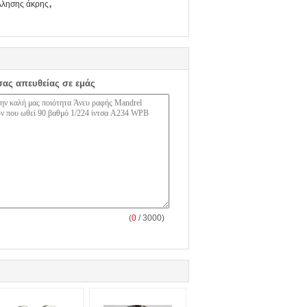
,
λλησης άκρης
σας απευθείας σε εμάς
(
0
/ 3000)