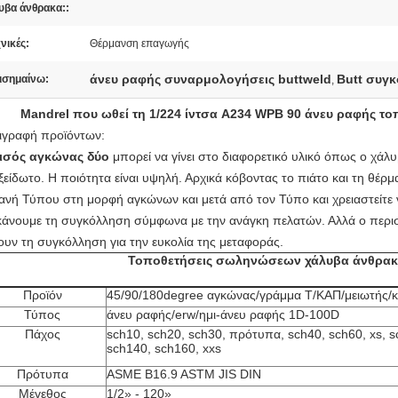
υβα άνθρακα::
νικές:
Θέρμανση επαγωγής
άνευ ραφής συναρμολογήσεις buttweld
Butt συγ
ισημαίνω:
,
Mandrel που ωθεί τη 1/224 ίντσα A234 WPB 90 άνευ ραφής 
ιγραφή προϊόντων:
ισός αγκώνας δύο
μπορεί να γίνει στο διαφορετικό υλικό όπως ο χάλ
ξείδωτο. Η ποιότητα είναι υψηλή. Αρχικά κόβοντας το πιάτο και τη θέρ
ανή Τύπου στη μορφή αγκώνων και μετά από τον Τύπο και χρειαστείτε ν
κάνουμε τη συγκόλληση σύμφωνα με την ανάγκη πελατών. Αλλά ο περισ
ουν τη συγκόλληση για την ευκολία της μεταφοράς.
Τοποθετήσεις σωληνώσεων χάλυβα άνθρα
Προϊόν
45/90/180degree αγκώνας/γράμμα Τ/ΚΑΠ/μειωτής/
Τύπος
άνευ ραφής/erw/ημι-άνευ ραφής 1D-100D
Πάχος
sch10, sch20, sch30, πρότυπα, sch40, sch60, xs, s
sch140, sch160, xxs
Πρότυπα
ASME B16.9 ASTM JIS DIN
Μέγεθος
1/2» - 120»