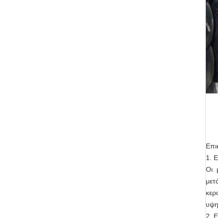
Επι
1. 
Οι 
μετ
κερ
υψη
2. 