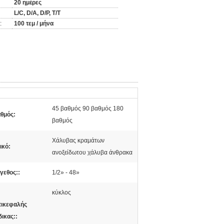
20 ημέρες
L/C, D/A, D/P, T/T
:
100 τεμ / μήνα
45 βαθμός 90 βαθμός 180
θμός:
βαθμός
Χάλυβας κραμάτων
ικό:
ανοξείδωτου χάλυβα άνθρακα
γεθος::
1/2» - 48»
κύκλος
ικεφαλής
ικας::