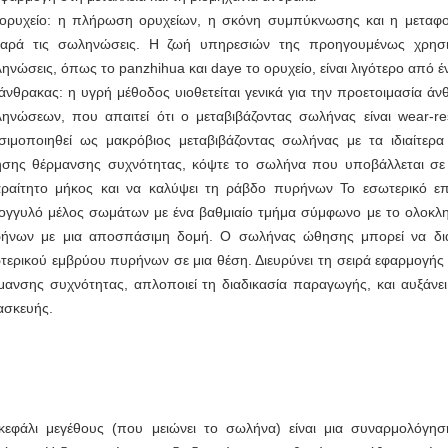
 ορυχείο: η πλήρωση ορυχείων, η σκόνη συμπύκνωσης και η μεταφο
αρά τις σωληνώσεις. Η ζωή υπηρεσιών της προηγουμένως χρησιμ
ηνώσεις, όπως το panzhihua και daye το ορυχείο, είναι λιγότερο από έ
 άνθρακας: η υγρή μέθοδος υιοθετείται γενικά για την προετοιμασία 
ηνώσεων, που απαιτεί ότι ο μεταβιβάζοντας σωλήνας είναι wear-resi
σιμοποιηθεί ως μακρόβιος μεταβιβάζοντας σωλήνας με τα ιδιαίτερα
σης θέρμανσης συχνότητας, κόψτε το σωλήνα που υποβάλλεται σε
ραίτητο μήκος και να καλύψει τη ράβδο πυρήνων Το εσωτερικό επ
ογγυλό μέλος σωμάτων με ένα βαθμιαίο τμήμα σύμφωνο με το ολοκληρ
ήνων με μια αποσπάσιμη δομή. Ο σωλήνας ώθησης μπορεί να δια
τερικού εμβρύου πυρήνων σε μια θέση. Διευρύνει τη σειρά εφαρμογή
μανσης συχνότητας, απλοποιεί τη διαδικασία παραγωγής, και αυξάνει τ
ασκευής.
κεφάλι μεγέθους (που μειώνει το σωλήνα) είναι μια συναρμολόγηση