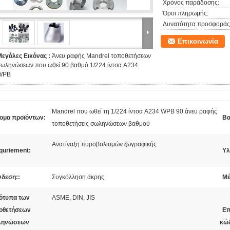
Χρόνος παράδοσης:
Όροι πληρωμής:
Δυνατότητα προσφοράς
Επικοινωνία
Μεγάλες Εικόνας :
Άνευ ραφής Mandrel τοποθετήσεων
σωληνώσεων που ωθεί 90 βαθμό 1/224 ίντσα A234
WPB
Mandrel που ωθεί τη 1/224 ίντσα A234 WPB 90 άνευ ραφής
ομα προϊόντων:
Βα
τοποθετήσεις σωληνώσεων βαθμού
Ανατίναξη πυροβολισμών ζωγραφικής
quriement:
Υλ
νδεση::
Συγκόλληση άκρης
Μέ
ότυπα των
ASME, DIN, JIS
οθετήσεων
Επ
ληνώσεων
κώδ