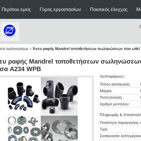
Περίπου εμείς
Γύρος εργοστασίων
Ποιοτικός έλεγχος
Μ
ατα σωληνώσεων
Άνευ ραφής Mandrel τοποθετήσεων σωληνώσεων που ωθεί 9
ευ ραφής Mandrel τοποθετήσεων σωληνώσεων 
τσα A234 WPB
Λεπτομέρειες:
Τόπος καταγωγής:
Μάρκα:
Πιστοποίηση:
Αριθμό μοντέλου:
Πληρωμής & Αποστολή
Ποσότητα παραγγελίας 
Τιμή:
Συσκευασία λεπτομέρειε