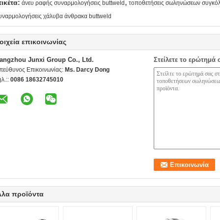
,
τικέτα:
άνευ ραφής συναρμολογήσεις buttweld
τοποθετήσεις σωληνώσεων συγκό
υναρμολογήσεις χάλυβα άνθρακα buttweld
οιχεία επικοινωνίας
angzhou Junxi Group Co., Ltd.
Στείλετε το ερώτημά 
πεύθυνος Επικοινωνίας:
Ms. Darcy Dong
ηλ.::
0086 18632745010
λλα προϊόντα