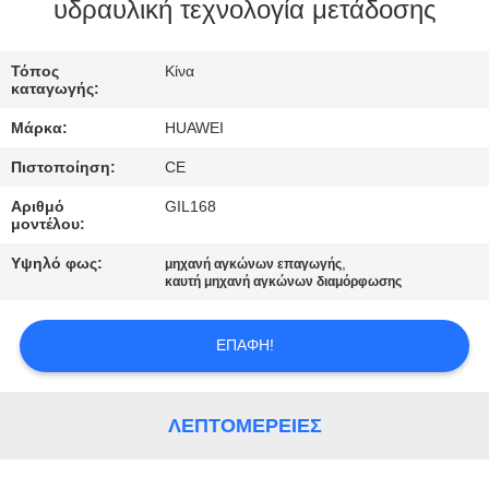
ΕΡΓΟΣΤΑΣΊΩΝ
υδραυλική τεχνολογία μετάδοσης
ΠΟΙΟΤΙΚΌΣ
Τόπος
Κίνα
καταγωγής:
ΈΛΕΓΧΟΣ
Μάρκα:
HUAWEI
Πιστοποίηση:
CE
ΜΑΣ
Αριθμό
GIL168
ΕΛΆΤΕ
μοντέλου:
ΣΕ
Υψηλό φως:
,
μηχανή αγκώνων επαγωγής
ΕΠΑΦΉ
καυτή μηχανή αγκώνων διαμόρφωσης
ΜΕ
ΕΠΑΦΉ!
ΕΙΔΉΣΕΙΣ
ΛΕΠΤΟΜΈΡΕΙΕΣ
ΖΗΤΉΣΤΕ