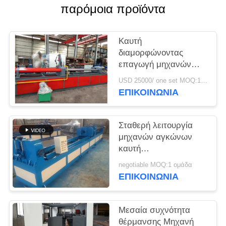
ΈΝΑ
παρόμοια προϊόντα
ΑΠΌΣΠΑΣΜΑ
Καυτή
SITEMAP
διαμορφώνοντας
επαγωγή μηχανών
αγκώνων που
PRIVACY
USD 25000/ one set MOQ:1 ομάδα
θερμαίνει την καυτή
ΕΠΙΚΟΙΝΩΝΙΑ
POLICY
μηχανή αγκώνων
χάλυβα κραμάτων
χάλυβα άνθρακα
Σταθερή λειτουργία
διαμόρφωσης
μηχανών αγκώνων
καυτή
διαμορφώνοντας για
negotiable MOQ:1 ομάδα
τη μακροχρόνια ακτίνα
ΕΠΙΚΟΙΝΩΝΙΑ
& το σύντομο αγκώνα
ακτίνας
Μεσαία συχνότητα
θέρμανσης Μηχανή