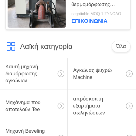
θερμομόρφωσης
αγκώνα
negotiable MOQ:1 ΣΥΝΟΛΟ
ΕΠΙΚΟΙΝΩΝΙΑ
Λαϊκή κατηγορία
Όλα
Καυτή μηχανή
Αγκώνας ψυχρώ
διαμόρφωσης
Machine
αγκώνων
απρόσκοπτη
Μηχάνημα που
εξαρτήματα
αποτελούν Tee
σωληνώσεων
Μηχανή Beveling