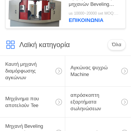
μηχανών Beveling
σωλήνων PLC μικρή
us 10000~20000 set MOQ:1 σύνολο
ΕΠΙΚΟΙΝΩΝΙΑ
Λαϊκή κατηγορία
Όλα
Καυτή μηχανή
Αγκώνας ψυχρώ
διαμόρφωσης
Machine
αγκώνων
απρόσκοπτη
Μηχάνημα που
εξαρτήματα
αποτελούν Tee
σωληνώσεων
Μηχανή Beveling