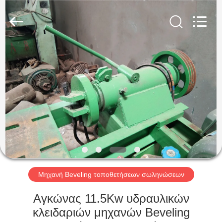
Group
Co.,
Ltd..
All
Rights
Reserved.
Developed
by
ΣΠΊΤΙ
ECER
ΠΡΟΪΌΝΤΑ
ΕΜΦΆΝΙΣΗ
VR
ΠΕΡΊΠΟΥ
ΕΜΕΊΣ
Μηχανή Beveling τοποθετήσεων σωληνώσεων
Αγκώνας 11.5Kw υδραυλικών
ΓΎΡΟΣ
κλειδαριών μηχανών Beveling