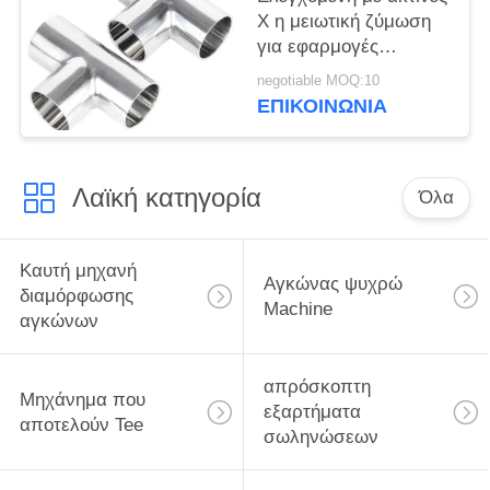
Χ η μειωτική ζύμωση
για εφαρμογές
πετρελαίου σε
negotiable MOQ:10
διυλιστήρια
ΕΠΙΚΟΙΝΩΝΙΑ
Λαϊκή κατηγορία
Όλα
Καυτή μηχανή
Αγκώνας ψυχρώ
διαμόρφωσης
Machine
αγκώνων
απρόσκοπτη
Μηχάνημα που
εξαρτήματα
αποτελούν Tee
σωληνώσεων