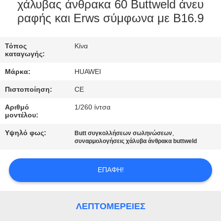
ΕΡΓΟΣΤΑΣΊΩΝ
χάλυβας άνθρακα 60 Buttweld άνευ
ραφής και Erws σύμφωνα με B16.9
ΠΟΙΟΤΙΚΌΣ
Τόπος
Κίνα
ΈΛΕΓΧΟΣ
καταγωγής:
Μάρκα:
HUAWEI
ΜΑΣ
Πιστοποίηση:
CE
ΕΛΆΤΕ
Αριθμό
1/260 ίντσα
ΣΕ
μοντέλου:
ΕΠΑΦΉ
Υψηλό φως:
,
Butt συγκολλήσεων σωληνώσεων
συναρμολογήσεις χάλυβα άνθρακα buttweld
ΜΕ
ΕΠΑΦΉ!
ΕΙΔΉΣΕΙΣ
ΛΕΠΤΟΜΈΡΕΙΕΣ
ΖΗΤΉΣΤΕ