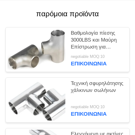
ΈΝΑ
ΑΠΌΣΠΑΣΜΑ
παρόμοια προϊόντα
SITEMAP
Βαθμολογία πίεσης
3000LBS και Μαύρη
Επίστρωση για
PRIVACY
Εφαρμογές Υψηλής
negotiable MOQ:10
POLICY
Πίεσης Μειωτικό Ίσο Τ
ΕΠΙΚΟΙΝΩΝΙΑ
Τεχνική σφυρηλάτησης
χάλκινων σωλήνων
negotiable MOQ:10
ΕΠΙΚΟΙΝΩΝΙΑ
Ελεγχόμενη με ακτίνες