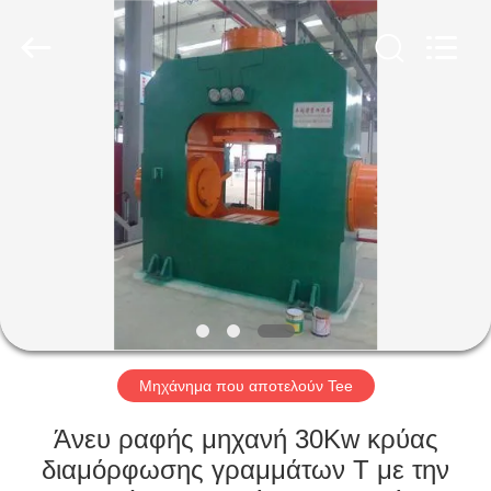
Junxi
Group
Co.,
Ltd..
All
Rights
Reserved.
Developed
ΣΠΊΤΙ
by
ECER
ΠΡΟΪΌΝΤΑ
ΕΜΦΆΝΙΣΗ
VR
ΠΕΡΊΠΟΥ
ΕΜΕΊΣ
Μηχάνημα που αποτελούν Tee
Άνευ ραφής μηχανή 30Kw κρύας
ΓΎΡΟΣ
διαμόρφωσης γραμμάτων Τ με την