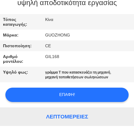
ΕΡΓΟΣΤΑΣΊΩΝ
υψηλή αποδοτικότητα εργασίας
ΠΟΙΟΤΙΚΌΣ
Τόπος
Κίνα
καταγωγής:
ΈΛΕΓΧΟΣ
Μάρκα:
GUOZHONG
Πιστοποίηση:
CE
ΜΑΣ
Αριθμό
GIL168
ΕΛΆΤΕ
μοντέλου:
ΣΕ
Υψηλό φως:
,
γράμμα Τ που κατασκευάζει τη μηχανή
ΕΠΑΦΉ
μηχανή τοποθετήσεων σωληνώσεων
ΜΕ
ΕΠΑΦΉ!
ΕΙΔΉΣΕΙΣ
ΛΕΠΤΟΜΈΡΕΙΕΣ
ΖΗΤΉΣΤΕ