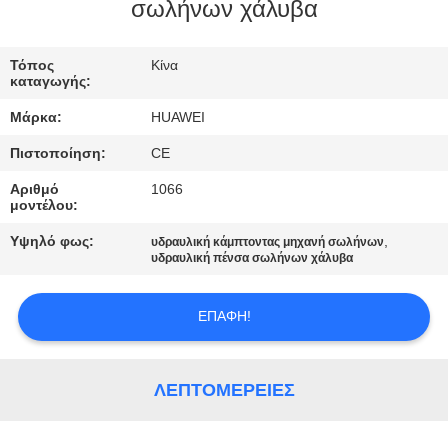
ΕΡΓΟΣΤΑΣΊΩΝ
σωλήνων χάλυβα
ΠΟΙΟΤΙΚΌΣ
Τόπος
Κίνα
καταγωγής:
ΈΛΕΓΧΟΣ
Μάρκα:
HUAWEI
Πιστοποίηση:
CE
ΜΑΣ
Αριθμό
1066
ΕΛΆΤΕ
μοντέλου:
ΣΕ
Υψηλό φως:
,
υδραυλική κάμπτοντας μηχανή σωλήνων
ΕΠΑΦΉ
υδραυλική πένσα σωλήνων χάλυβα
ΜΕ
ΕΠΑΦΉ!
ΕΙΔΉΣΕΙΣ
ΛΕΠΤΟΜΈΡΕΙΕΣ
ΖΗΤΉΣΤΕ