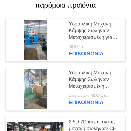
ΈΝΑ
παρόμοια προϊόντα
ΑΠΌΣΠΑΣΜΑ
Υδραυλική Μηχανή
SITEMAP
Κάμψης Σωλήνων
Μεταχειρισμένη για
Παραγωγή Αγκώνων
PRIVACY
MOQ:1 σετ
Μεγάλης Διαμέτρου
ΕΠΙΚΟΙΝΩΝΙΑ
POLICY
Υδραυλική Μηχανή
Κάμψης Σωλήνων
Μεταχειρισμένη
Υδραυλικός Κάμψης
Discussable MOQ:1 σετ
Σωλήνων
ΕΠΙΚΟΙΝΩΝΙΑ
2.5D 7D κάμπτοντας
μηχανή σωλήνων CE